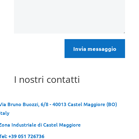
Invia messaggio
I nostri contatti
Via Bruno Buozzi, 6/8 - 40013 Castel Maggiore (BO)
Italy
Zona Industriale di Castel Maggiore
Tel: +39 051 726736