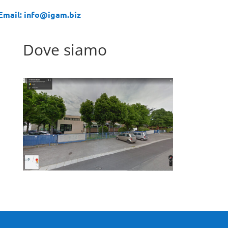
Email: info@igam.biz
Dove siamo