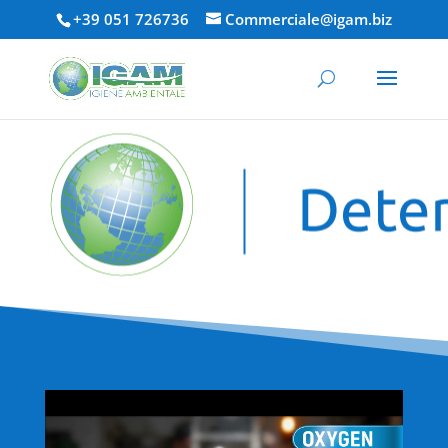
+39 051 726736
Commerciale@igam.biz